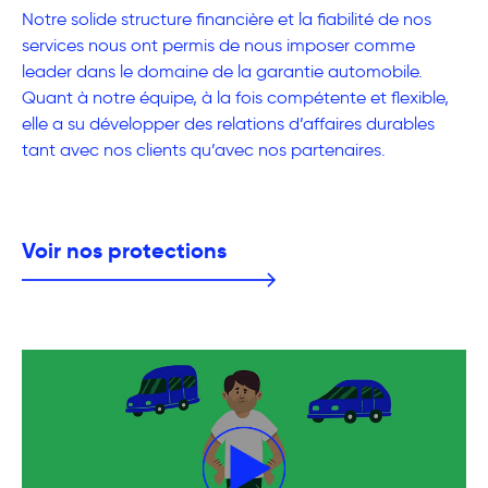
Notre solide structure financière et la fiabilité de nos
services nous ont permis de nous imposer comme
leader dans le domaine de la garantie automobile.
Quant à notre équipe, à la fois compétente et flexible,
elle a su développer des relations d’affaires durables
tant avec nos clients qu’avec nos partenaires.
Voir nos protections